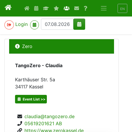
EN
>
Login
Zero
TangoZero - Claudia
Karthäuser Str. 5a
34117
Kassel
Event List >>
claudia@tangozero.de
05619201621 AB
https://www.zerokassel.de