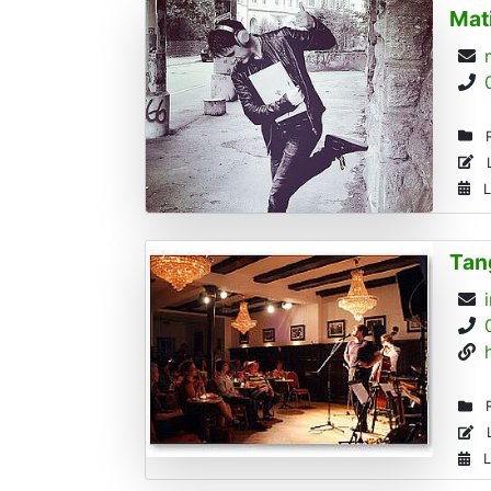
Mat
R
L
L
Tan
R
L
L