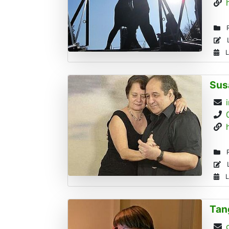
R
L
L
Sus
R
L
L
Tan