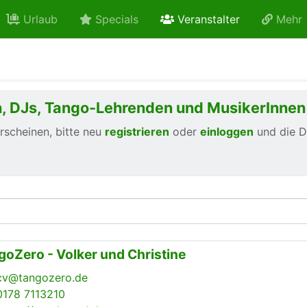
active curren
Urlaub
Specials
Veranstalter
Mehr
en, DJs, Tango-Lehrenden und MusikerInnen
erscheinen, bitte neu
registrieren
oder
einloggen
und die 
goZero - Volker und Christine
cv@tangozero.de
0178 7113210