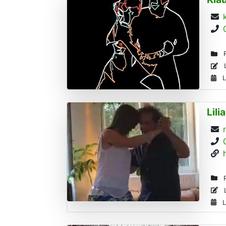
R
L
L
Lili
R
L
L