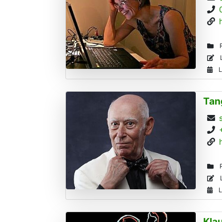
R
L
L
Tan
R
L
L
Kla