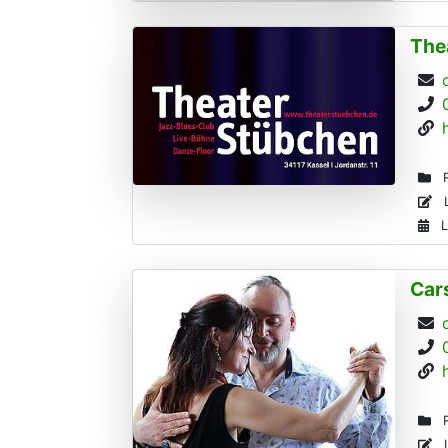
The
R
L
L
Car
R
L