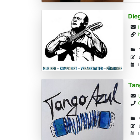
Die
R
L
L
Tan
R
L
L