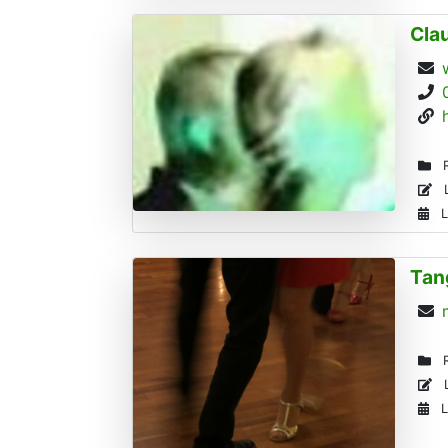
Cla
R
L
L
Tan
R
L
L