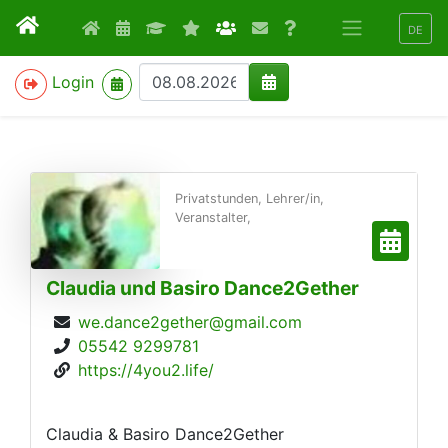
DE
>
Login
Privatstunden, Lehrer/in,
Veranstalter,
Claudia und Basiro Dance2Gether
we.dance2gether@gmail.com
05542 9299781
https://4you2.life/
Claudia & Basiro Dance2Gether