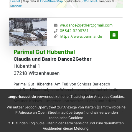
Leaflet
| Map data ©
OpenStreetMap
contributors,
CC-BY-SA
, Imagery ©
Mapbox
we.dance2gether@gmail.com
05542 9299781
https://www.parimal.de
Parimal Gut Hübenthal
Claudia und Basiro Dance2Gether
Hübenthal 1
37218
Witzenhausen
Parimal Gut Hübenthal Am Fuß von Schloss Berlepsch
liegt Gut Hübenthal, nahe Witzenhausen, eingebettet in die
magisch-romantische Hügellandschaft des Werra-
tango-kassel.de
verwendet keinerlei Tracking oder Analytics Cookies.
Meißner-Kreises. Umgeben von sanften Hügeln und stillen
Wäldern lebt hier eine lebendige Gemeinschaft ...
Wir nutzen jedoch OpenStreet zur Anzeige von Karten (Damit wird deine
IP Adresse an Open Street map übertragen) und wir verwenden
technische Cookies:
z. B. für den Login, die Filter in der Terminansicht und zum dauerhaften
Ausblenden dieser Meldung.