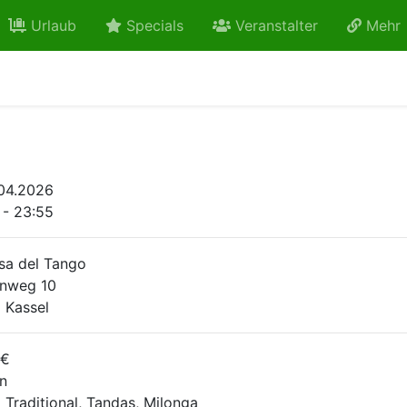
Urlaub
Specials
Veranstalter
Mehr
.04.2026
 - 23:55
sa del Tango
rnweg 10
 Kassel
 €
n
 Traditional, Tandas, Milonga