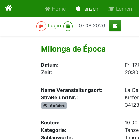
active
Home
Tanzen
Lernen
>
Login
Milonga de Época
Datum:
Fri 17
Zeit:
20:30
Name Veranstaltungsort:
La Ca
Straße und Nr.:
Kiefe
34128
Anfahrt
Kosten:
10.00
Kategorie:
Tanze
Schlagworte:
Tango