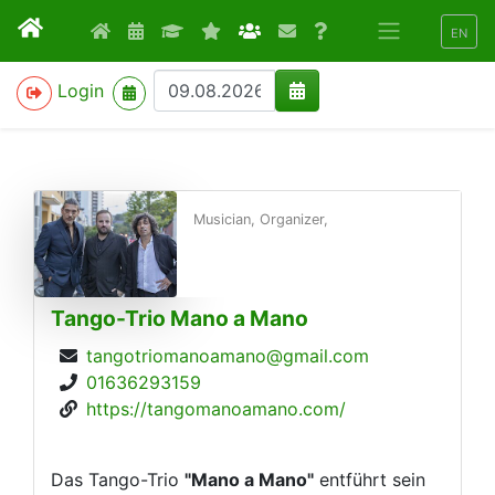
EN
>
Login
Musician, Organizer,
Tango-Trio Mano a Mano
tangotriomanoamano@gmail.com
01636293159
https://tangomanoamano.com/
Das Tango-Trio
"Mano a Mano"
entführt sein