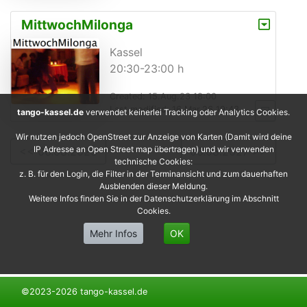
MittwochMilonga
Kassel
20:30-23:00 h
Created: 15.Aug.23 18:00
Last modified: 16.Mar.26 19:43
tango-kassel.de
verwendet keinerlei Tracking oder Analytics Cookies.
Wir nutzen jedoch OpenStreet zur Anzeige von Karten (Damit wird deine
IP Adresse an Open Street map übertragen) und wir verwenden
<< 06.08.2025
06.08.2027 >>
technische Cookies:
z. B. für den Login, die Filter in der Terminansicht und zum dauerhaften
Ausblenden dieser Meldung.
Weitere Infos finden Sie in der Datenschutzerklärung im Abschnitt
Cookies.
Mehr Infos
OK
©2023-2026 tango-kassel.de