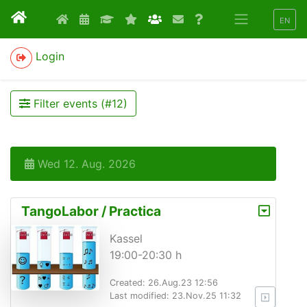
EN
Login
Filter events (#
12
)
Wed 12. Aug. 2026
TangoLabor / Practica
Kassel
19:00-20:30 h
Created: 26.Aug.23 12:56
Last modified: 23.Nov.25 11:32