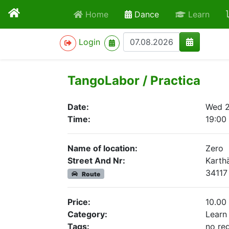
active
Home
Dance
Learn
>
Login
TangoLabor / Practica
Date:
Wed 2
Time:
19:00
Name of location:
Zero
Street And Nr:
Karthä
34117
Route
Price:
10.00
Category:
Learn
Tags:
no reg