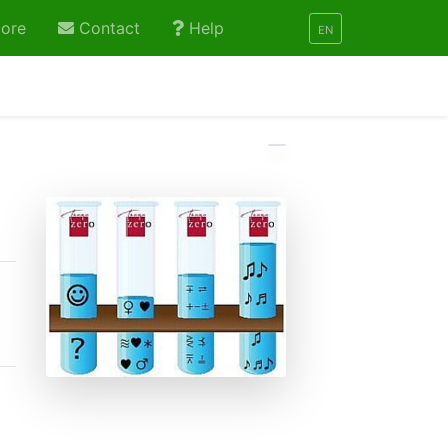
ore
Contact
Help
EN