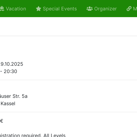
Vacation
Special Events
Organizer
M
9.10.2025
 - 20:30
user Str. 5a
 Kassel
 €
istration required, All Levels