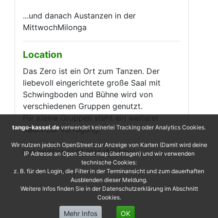
...und danach Austanzen in der
MittwochMilonga
Location
Das Zero ist ein Ort zum Tanzen. Der
liebevoll eingerichtete große Saal mit
Schwingboden und Bühne wird von
verschiedenen Gruppen genutzt.
Für kleine Gruppen steht ein weiterer
tango-kassel.de
verwendet keinerlei Tracking oder Analytics Cookies.
Raum zur Verfügung.
Wir nutzen jedoch OpenStreet zur Anzeige von Karten (Damit wird deine
Last modified: 14.04.2024 (847 Days)
IP Adresse an Open Street map übertragen) und wir verwenden
technische Cookies:
z. B. für den Login, die Filter in der Terminansicht und zum dauerhaften
Ausblenden dieser Meldung.
Weitere Infos finden Sie in der Datenschutzerklärung im Abschnitt
Cookies.
Mehr Infos
OK