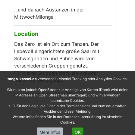
...und danach Austanzen in der
MittwochMilonga
Location
Das Zero ist ein Ort zum Tanzen. Der
liebevoll eingerichtete große Saal mit
Schwingboden und Bühne wird von
verschiedenen Gruppen genutzt.
Für kleine Gruppen steht ein weiterer
tango-kassel.de
verwendet keinerlei Tracking oder Analytics Cookies.
Raum zur Verfügung.
Wir nutzen jedoch OpenStreet zur Anzeige von Karten (Damit wird deine
Last modified: 14.04.2024 (848 Days)
IP Adresse an Open Street map übertragen) und wir verwenden
technische Cookies:
z. B. für den Login, die Filter in der Terminansicht und zum dauerhaften
Ausblenden dieser Meldung.
Weitere Infos finden Sie in der Datenschutzerklärung im Abschnitt
Cookies.
Mehr Infos
OK