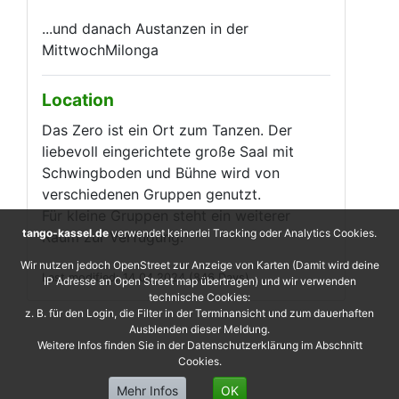
...und danach Austanzen in der
MittwochMilonga
Location
Das Zero ist ein Ort zum Tanzen. Der
liebevoll eingerichtete große Saal mit
Schwingboden und Bühne wird von
verschiedenen Gruppen genutzt.
Für kleine Gruppen steht ein weiterer
tango-kassel.de
verwendet keinerlei Tracking oder Analytics Cookies.
Raum zur Verfügung.
Wir nutzen jedoch OpenStreet zur Anzeige von Karten (Damit wird deine
Last modified: 14.04.2024 (846 Days)
IP Adresse an Open Street map übertragen) und wir verwenden
technische Cookies:
z. B. für den Login, die Filter in der Terminansicht und zum dauerhaften
Ausblenden dieser Meldung.
Weitere Infos finden Sie in der Datenschutzerklärung im Abschnitt
Cookies.
Mehr Infos
OK