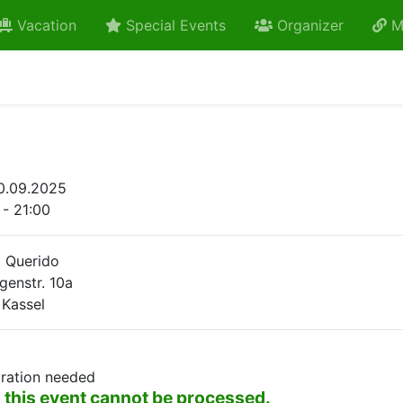
Vacation
Special Events
Organizer
M
0.09.2025
 - 21:00
 Querido
genstr. 10a
 Kassel
tration needed
o this event cannot be processed.