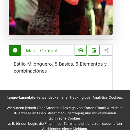
Map
Contact
Estilo Milonguero, 5 Basics, 6 Elementos y
combinaciónes
tango-kassel.de
verwendet keinerlei Tracking oder Analytics Cookies.
Wir nutzen jedoch OpenStreet zur Anzeige von Karten (Damit wird deine
Last modified: 03.08.2025 (371 Days)
IP Adresse an Open Street map übertragen) und wir verwenden
technische Cookies:
z. B. für den Login, die Filter in der Terminansicht und zum dauerhaften
Ausblenden dieser Meldung.