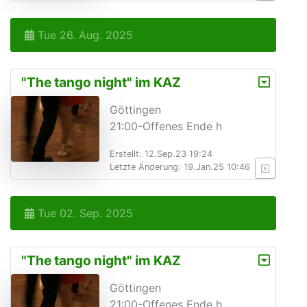
Tue 26. Aug. 2025
"The tango night" im KAZ
Göttingen
21:00-Offenes Ende h
Erstellt: 12.Sep.23 19:24
Letzte Änderung: 19.Jan.25 10:46
Tue 02. Sep. 2025
"The tango night" im KAZ
Göttingen
21:00-Offenes Ende h