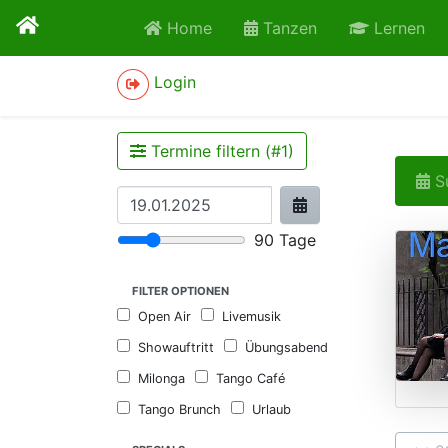
Home
Tanzen
Lernen
Login
Termine filtern (#
1
)
Su
90
Tage
FILTER OPTIONEN
Open Air
Livemusik
Showauftritt
Übungsabend
Milonga
Tango Café
Tango Brunch
Urlaub