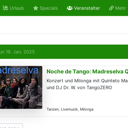
active
Urlaub
Specials
Veranstalter
Mehr
n 19. Jan. 2025
Noche de Tango: Madreselva Q
Konzert und Milonga mit Quinteto Ma
und DJ Dr. W. von TangoZERO
Tanzen, Livemusik, Milonga