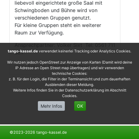
liebevoll eingerichtete große Saal mit
Schwingboden und Bühne wird von
verschiedenen Gruppen genutzt.
Für kleine Gruppen steht ein weiterer
Raum zur Verfügung.
Ansprechpartner: Volker Sixt Tel: 0561 711
tango-kassel.de
verwendet keinerlei Tracking oder Analytics Cookies.
321
Wir nutzen jedoch OpenStreet zur Anzeige von Karten (Damit wird deine
Letzte Änderung: 01.11.2025 (279 Tage)
IP Adresse an Open Street map übertragen) und wir verwenden
technische Cookies:
z. B. für den Login, die Filter in der Terminansicht und zum dauerhaften
Ausblenden dieser Meldung.
Weitere Infos finden Sie in der Datenschutzerklärung im Abschnitt
Cookies.
Mehr Infos
OK
©2023-2026 tango-kassel.de